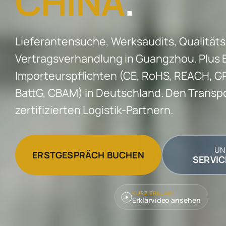
CHINA
.
Lieferantensuche, Werksaudits, Qualitäts
Vertragsverhandlung in Guangzhou. Plus E
Importeurspflichten (CE, RoHS, REACH, G
BattG, CBAM) in Deutschland. Den Transpo
zertifizierten Logistik-Partnern.
UN
ERSTGESPRÄCH BUCHEN
SERVIC
KURZ ERKLÄRT
Erklärvideo ansehen