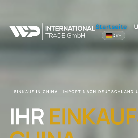
Startseite
U
DE
EINKAUF IN CHINA · IMPORT NACH DEUTSCHLAND 
IHR
EINKAUF