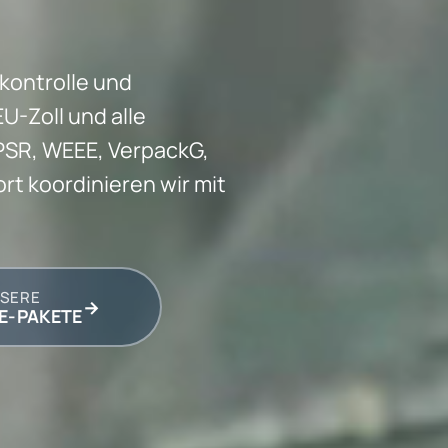
kontrolle und
U-Zoll und alle
PSR, WEEE, VerpackG,
rt koordinieren wir mit
SERE
→
E-PAKETE