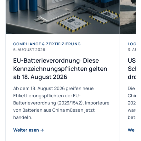
COMPLIANCE & ZERTIFIZIERUNG
LOGIS
6. AUGUST 2026
3. AU
EU-Batterieverordnung: Diese
US-H
Kennzeichnungspflichten gelten
Schi
ab 18. August 2026
droh
Ab dem 18. August 2026 greifen neue
Die A
Etikettierungspflichten der EU-
China
Batterieverordnung (2023/1542). Importeure
2026 
von Batterien aus China müssen jetzt
warum
handeln.
betriff
Weiterlesen →
Weite