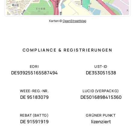
Karten ©
OpenStreetMap
COMPLIANCE & REGISTRIERUNGEN
EORI
UST-ID
DE939255165587494
DE353051538
WEEE-REG.-NR.
LUCID (VERPACKG)
DE 95183079
DE5016898415360
REBAT (BATTG)
GRÜNER PUNKT
DE 91591919
lizenziert